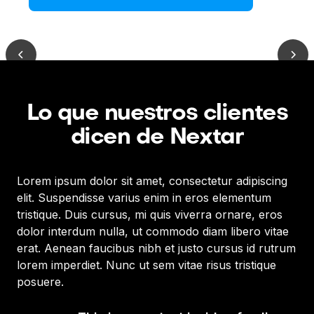
Lo que nuestros clientes
dicen de Nextar
Lorem ipsum dolor sit amet, consectetur adipiscing
Lor
elit. Suspendisse varius enim in eros elementum
eli
tristique. Duis cursus, mi quis viverra ornare, eros
tri
dolor interdum nulla, ut commodo diam libero vitae
dol
erat. Aenean faucibus nibh et justo cursus id rutrum
era
lorem imperdiet. Nunc ut sem vitae risus tristique
lor
posuere.
po