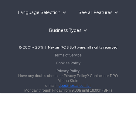
Language Selection
See all Features
Business Types
© 2001 – 2019 | Nextar POS Software, all rights reserved
Terms of Service
Cookies Policy
Privacy Policy
Have any doubts about our Privacy Policy? Contact our DPO
Milena Klein
e-mail -
dpo@nextar.com.br
Monday through Friday from 9:00h until 18:00h (BRT)