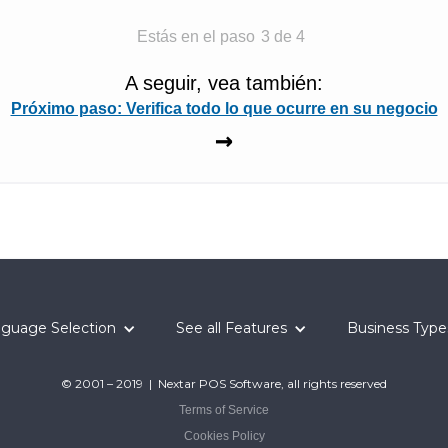
Estás en el paso
3
de 4
A seguir, vea también:
Próximo paso: Verifica todo lo que ocurre en su negocio
→
guage Selection
See all Features
Business Type
© 2001 – 2019 | Nextar POS Software, all rights reserved
Terms of Service
Cookies Policy